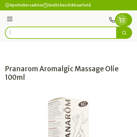
Ga naar de inhoud
Apothekersadvies
Snelle beschikbaarheid
Menu
Zoek
Product, merk, categorie...
Pranarom Aromalgic Massage Olie
100ml