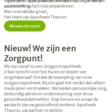
ruime parking (6 plaatsen) en zijn vlot toegankelijk
registreren. Maar u kan dit ook doen op het einde van
voor (elektrische) rolstoelpatiënten.
uw bestelling.
Met vriendelijke groet,
Het team van Apotheek Theunis
Nieuwe Account
Nieuw! We zijn een
Zorgpunt!
We zijn vanaf nu een zorgpunt apotheek.
U kan terecht voor het huren en kopen van
zorgmateriaal! Ontdek de toewijding van onze
zorgpuntapotheek. Bij ons gaat het verder dan alleen
medicijnen verstrekken. We bieden persoonlijke zorg,
deskundig advies en ondersteuning voor al uw
gezondheidsbehoeften. Stap binnen en ervaar de
aandacht die uw gezondheid verdient. Apotheek
Theunis, uw partner in welzijn.