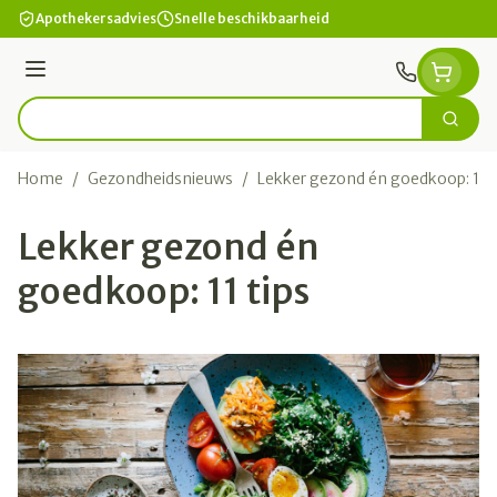
Ga naar de inhoud
Apothekersadvies
Snelle beschikbaarheid
Menu
Zoek
Product, merk, categorie...
Home
/
Gezondheidsnieuws
/
Lekker gezond én goedkoop: 11 t
Lekker gezond én
goedkoop: 11 tips