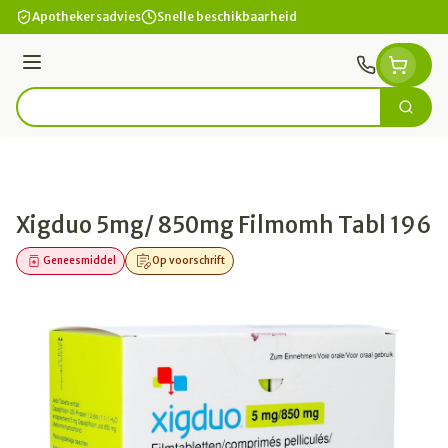
Ga naar de inhoud
Apothekersadvies
Snelle beschikbaarheid
Menu
Zoek
Product, merk, categorie...
Xigduo 5mg/ 850mg Filmomh Tabl 196
Geneesmiddel
Op voorschrift