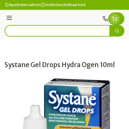
Ga naar de inhoud
Apothekersadvies
Snelle beschikbaarheid
Menu
Zoek
Product, merk, categorie...
Systane Gel Drops Hydra Ogen 10ml