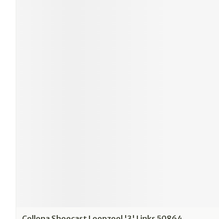
Cellona Shoecast Loopzool '3' Links 50864