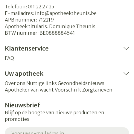
Telefoon:
011 22 27 25
E-mailadres:
info@
apotheektheunis.be
APB nummer:
712219
Apotheek titularis:
Dominique Theunis
BTW nummer:
BE0888884541
Klantenservice
FAQ
Uw apotheek
Over ons
Nuttige links
Gezondheidsnieuws
Apotheker van wacht
Voorschrift
Zorgtarieven
Nieuwsbrief
Blijf op de hoogte van nieuwe producten en
promoties
E-mail adres