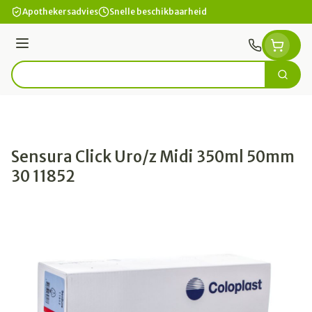
Ga naar de inhoud
Apothekersadvies
Snelle beschikbaarheid
Menu
Zoek
Product, merk, categorie...
Sensura Click Uro/z Midi 350ml 50mm
30 11852