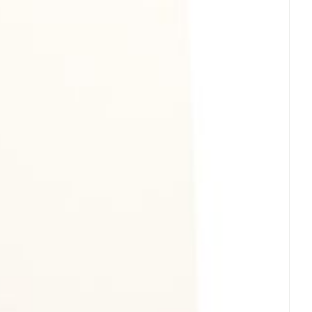
oet
geneesmiddelen
Toon meer
erende
Parfums en
geurproducten
CBD