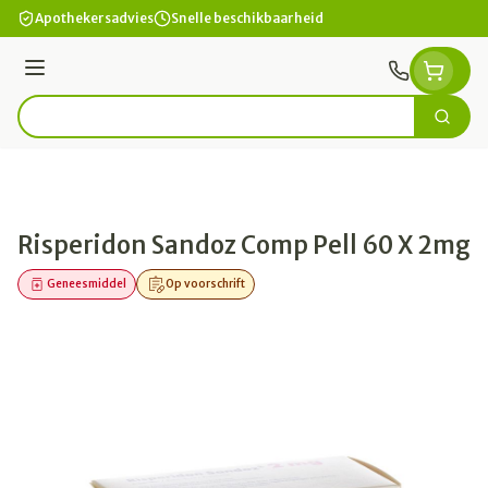
Ga naar de inhoud
Apothekersadvies
Snelle beschikbaarheid
Menu
Zoek
Product, merk, categorie...
Risperidon Sandoz Comp Pell 60 X 2mg
Geneesmiddel
Op voorschrift