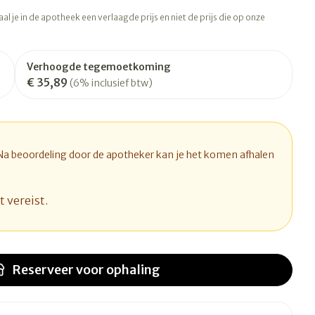
rapie
Toon meer
l je in de apotheek een verlaagde prijs en niet de prijs die op onze
Diagnosetesten en
 stress
Vlooien en teken
meetapparatuur
Oren
Mond en keel
Verhoogde tegemoetkoming
€ 35,89
Alcoholtest
(6% inclusief btw)
ng
Oordopjes
Zuigtabletten
therapie -
Mond, muil of snavel
Bloeddrukmeter
ls
d
 en -druppels
Oorreiniging
Spray - oplossing
Cholesteroltest
l
zen
Oordruppels
Hartslagmeter
 Na beoordeling door de apotheker kan je het komen afhalen
n
hulpmiddelen
Toon meer
t vereist.
Ergonomie
herming
nning en -
Hygiëne
Aambeien
s
Reserveer
voor ophaling
Ademhaling en zuurstof
Bad en douche
je
Badkamer