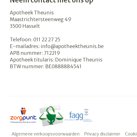
Neem contact met ons op
Apotheek Theunis
Maastrichtersteenweg 49
3500
Hasselt
Telefoon:
011 22 27 25
E-mailadres:
info@
apotheektheunis.be
APB nummer:
712219
Apotheek titularis:
Dominique Theunis
BTW nummer:
BE0888884541
Algemene verkoopsvoorwaarden
Privacy disclaimer
Cooki