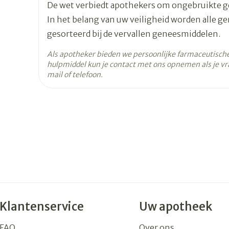
met wat water
De wet verbiedt apothekers om ongebruikte 
De dagdosis in 3 innames onderverdelen
In het belang van uw veiligheid worden alle g
Hoeveelheid
84
gesorteerd bij de vervallen geneesmiddelen.
Verpakking
Als apotheker bieden we persoonlijke farmaceutisch
Actieve
hulpmiddel kun je contact met ons opnemen als je vr
ropinirol hydrochloride
Ingrediënten
mail of telefoon.
Behoud
Kamertemperatuur (15°C
Klantenservice
Uw apotheek
FAQ
Over ons