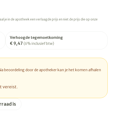
Botten, spieren en
ten
Toon meer
gewrichten
vogels
Fytotherapie
Wondzorg
rapie
Toon meer
l je in de apotheek een verlaagde prijs en niet de prijs die op onze
Diagnosetesten en
 stress
Vlooien en teken
meetapparatuur
Oren
Mond en keel
Verhoogde tegemoetkoming
€ 9,47
Alcoholtest
(6% inclusief btw)
ng
Oordopjes
Zuigtabletten
therapie -
Mond, muil of snavel
Bloeddrukmeter
ls
d
 en -druppels
Oorreiniging
Spray - oplossing
Cholesteroltest
l
zen
Oordruppels
Hartslagmeter
 Na beoordeling door de apotheker kan je het komen afhalen
n
hulpmiddelen
Toon meer
t vereist.
Ergonomie
rraad is
herming
nning en -
Hygiëne
Aambeien
s
Ademhaling en zuurstof