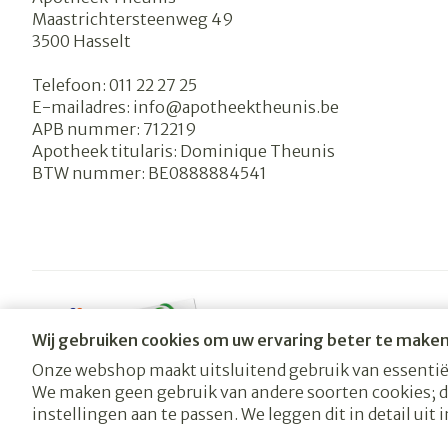
Maastrichtersteenweg 49
3500
Hasselt
Telefoon:
011 22 27 25
E-mailadres:
info@
apotheektheunis.be
APB nummer:
712219
Apotheek titularis:
Dominique Theunis
BTW nummer:
BE0888884541
Wij gebruiken cookies om uw ervaring beter te maken
Onze webshop maakt uitsluitend gebruik van essentiël
We maken geen gebruik van andere soorten cookies; 
Algemene verkoopsvoorwaarden
Privacy disclaimer
Cooki
instellingen aan te passen. We leggen dit in detail uit 