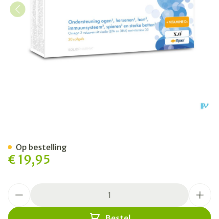
Pure Omega 3 + D3 Softgels
Op bestelling
€ 19,95
Aantal
Bestel