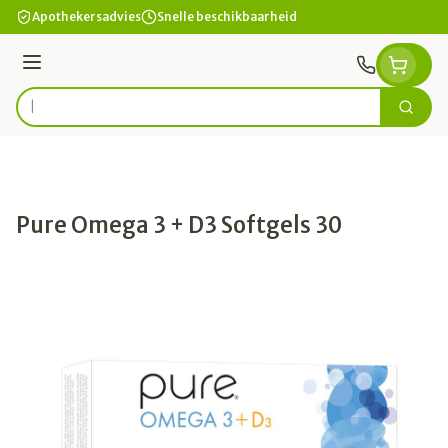
Ga naar de inhoud
Apothekersadvies
Snelle beschikbaarheid
Menu
Zoek
Product, merk, categorie...
Pure Omega 3 + D3 Softgels 30