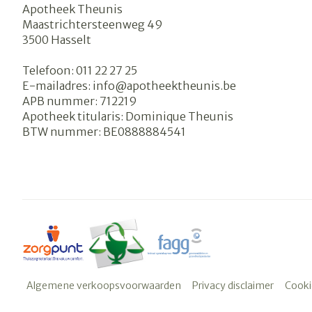
Apotheek Theunis
Maastrichtersteenweg 49
3500
Hasselt
Telefoon:
011 22 27 25
E-mailadres:
info@
apotheektheunis.be
APB nummer:
712219
Apotheek titularis:
Dominique Theunis
BTW nummer:
BE0888884541
Algemene verkoopsvoorwaarden
Privacy disclaimer
Cooki