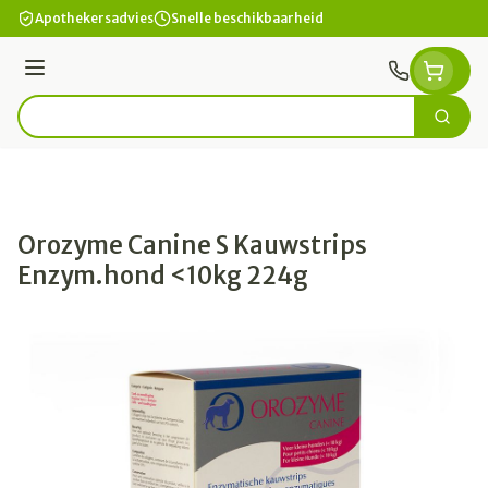
Ga naar de inhoud
Apothekersadvies
Snelle beschikbaarheid
Menu
Zoek
Product, merk, categorie...
Orozyme Canine S Kauwstrips
Enzym.hond <10kg 224g