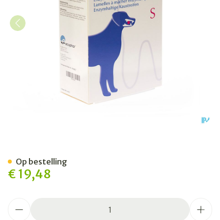
Orozyme Canine S Kauwstr
Op bestelling
€ 19,48
Aantal