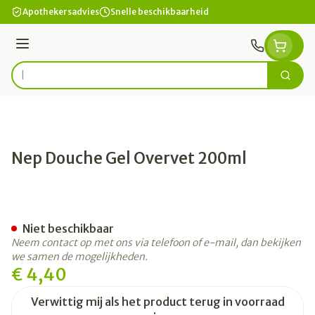
Ga naar de inhoud
Apothekersadvies
Snelle beschikbaarheid
Menu
Zoek
Product, merk, categorie...
Nep Douche Gel Overvet 200ml
Nep Douche Gel Overvet 2
Niet beschikbaar
Neem contact op met ons via telefoon of e-mail, dan bekijken
we samen de mogelijkheden.
€ 4,40
Verwittig mij als het product terug in voorraad