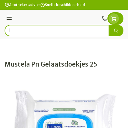
Ga naar de inhoud
Apothekersadvies
Snelle beschikbaarheid
Menu
Zoek
Product, merk, categorie...
Mustela Pn Gelaatsdoekjes 25