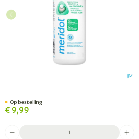
Meridol Tandvleesbesch.&
Op bestelling
€ 9,99
Aantal