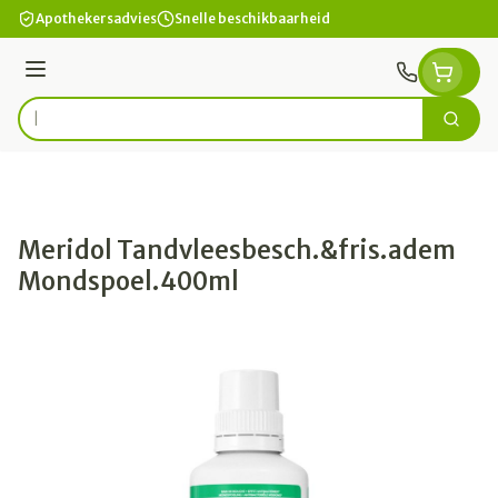
Ga naar de inhoud
Apothekersadvies
Snelle beschikbaarheid
Menu
Zoek
Product, merk, categorie...
Meridol Tandvleesbesch.&fris.adem
Mondspoel.400ml