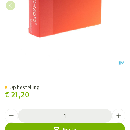
Lyc-o-mato Caps 30
Op bestelling
€ 21,20
Aantal
Bestel