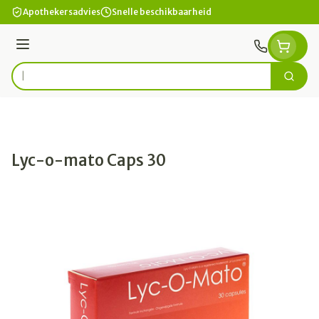
Ga naar de inhoud
Apothekersadvies
Snelle beschikbaarheid
Menu
Zoek
Product, merk, categorie...
Lyc-o-mato Caps 30