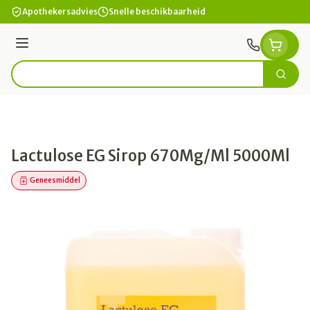
Ga naar de inhoud
Apothekersadvies
Snelle beschikbaarheid
Menu
Zoek
Product, merk, categorie...
Lactulose EG Sirop 670Mg/Ml 5000Ml
Geneesmiddel