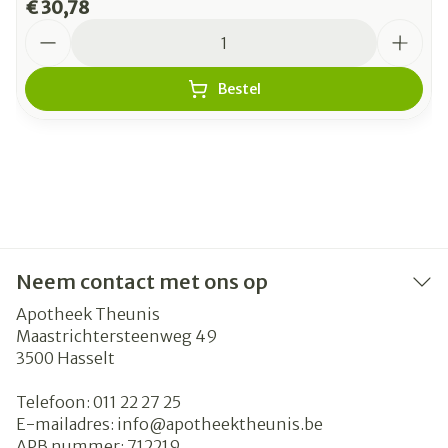
€ 30,78
Aantal
Bestel
Neem contact met ons op
Apotheek Theunis
Maastrichtersteenweg 49
3500
Hasselt
Telefoon:
011 22 27 25
E-mailadres:
info@
apotheektheunis.be
APB nummer:
712219