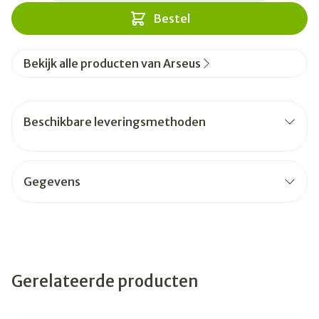
Bestel
Bekijk alle producten van Arseus
Beschikbare leveringsmethoden
Gegevens
Gerelateerde producten
Navigeren door de elementen van de carrousel is mogelijk
Druk om carrousel over te slaan
Druk op om naar carrouselnavigatie te gaan