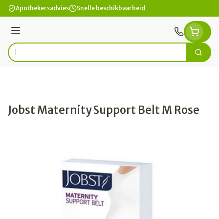
Ga naar de inhoud
Apothekersadvies
Snelle beschikbaarheid
Menu
Zoek
Product, merk, categorie...
Jobst Maternity Support Belt M Rose