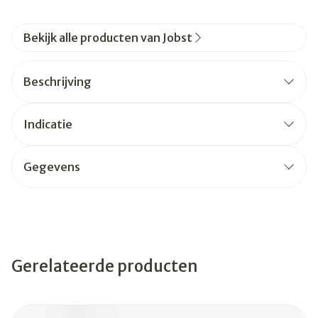
Bekijk alle producten van Jobst
Beschrijving
Indicatie
Gegevens
Gerelateerde producten
Navigeren door de elementen van de carrousel is mogelijk
Druk om carrousel over te slaan
Druk op om naar carrouselnavigatie te gaan