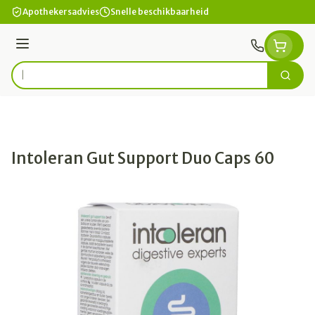
Ga naar de inhoud
Apothekersadvies
Snelle beschikbaarheid
Menu
Zoek
Product, merk, categorie...
Intoleran Gut Support Duo Caps 60