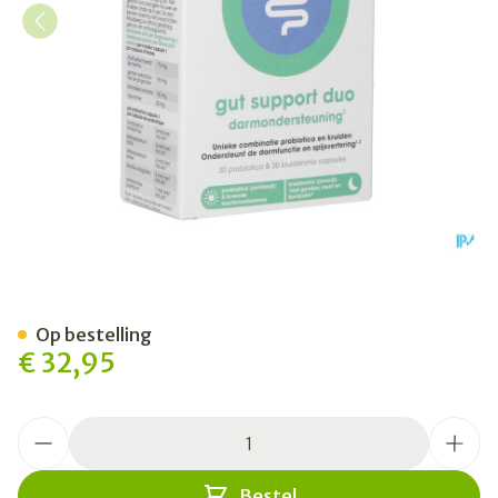
Intoleran Gut Support Duo 
Op bestelling
€ 32,95
Aantal
Bestel