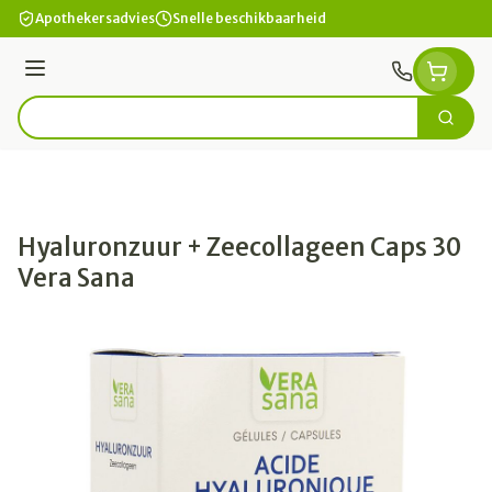
Ga naar de inhoud
Apothekersadvies
Snelle beschikbaarheid
Menu
Zoek
Product, merk, categorie...
Hyaluronzuur + Zeecollageen Caps 30
Vera Sana