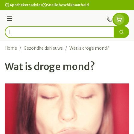
Ga naar de inhoud
Apothekersadvies
Snelle beschikbaarheid
Menu
Zoek
Product, merk, categorie...
Home
/
Gezondheidsnieuws
/
Wat is droge mond?
Wat is droge mond?