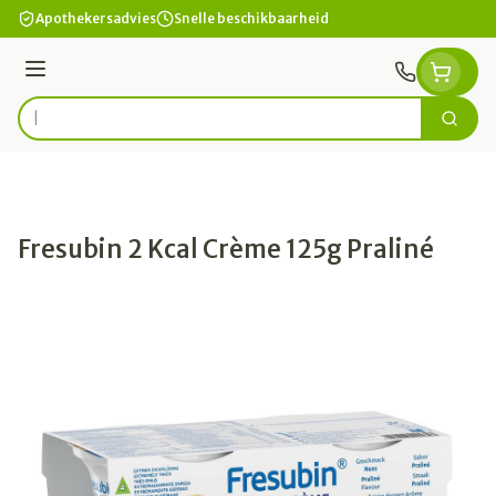
Ga naar de inhoud
Apothekersadvies
Snelle beschikbaarheid
Menu
Zoek
Product, merk, categorie...
Fresubin 2 Kcal Crème 125g Praliné