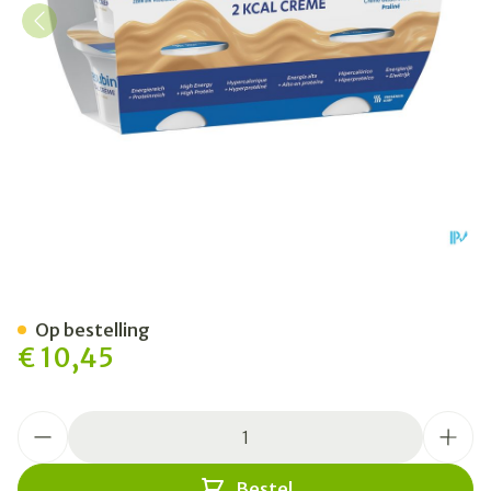
Fresubin 2 Kcal Crème 125g 
Op bestelling
€ 10,45
Aantal
Bestel