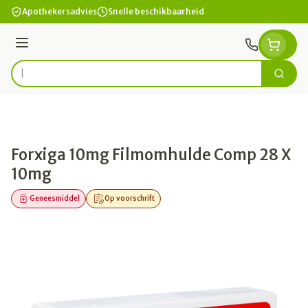
Ga naar de inhoud
Apothekersadvies
Snelle beschikbaarheid
Menu
Zoek
Product, merk, categorie...
Forxiga 10mg Filmomhulde Comp 28 X
10mg
Geneesmiddel
Op voorschrift