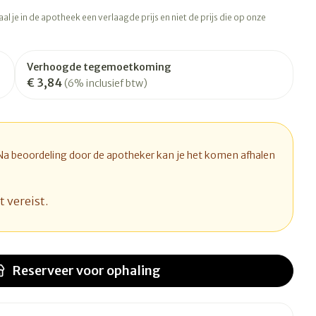
rapie
Toon meer
l je in de apotheek een verlaagde prijs en niet de prijs die op onze
Diagnosetesten en
 stress
Vlooien en teken
meetapparatuur
Oren
Mond en keel
Verhoogde tegemoetkoming
€ 3,84
Alcoholtest
(6% inclusief btw)
ng
Oordopjes
Zuigtabletten
therapie -
Mond, muil of snavel
Bloeddrukmeter
ls
d
 en -druppels
Oorreiniging
Spray - oplossing
Cholesteroltest
l
zen
Oordruppels
Hartslagmeter
 Na beoordeling door de apotheker kan je het komen afhalen
n
hulpmiddelen
Toon meer
t vereist.
Ergonomie
herming
nning en -
Hygiëne
Aambeien
s
Reserveer
voor ophaling
Ademhaling en zuurstof
Bad en douche
je
Badkamer