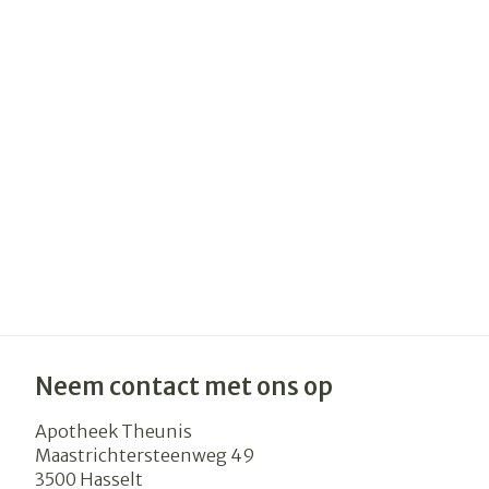
Haar
Gezichtsverzo
Pillendozen e
accessoires
Pigmentstoor
Gevoelige huid
geïrriteerde h
Gemengde hu
Doffe huid
Toon meer
Snurken
Neem contact met ons op
Apotheek Theunis
Maastrichtersteenweg 49
3500
Hasselt