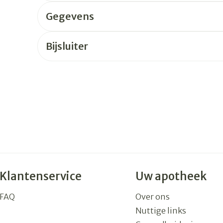
Gegevens
rging
Supplementen
Insectenw
n
Mondmaskers
middelen
Bijsluiter
nissen
 -
uid
id
Zelfbruiner
Scheren
Klantenservice
Uw apotheek
FAQ
Over ons
Nuttige links