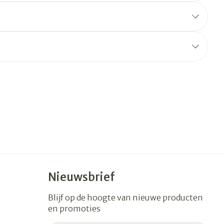
erende
Parfums en
geurproducten
CBD
Nieuwsbrief
Blijf op de hoogte van nieuwe producten
en promoties