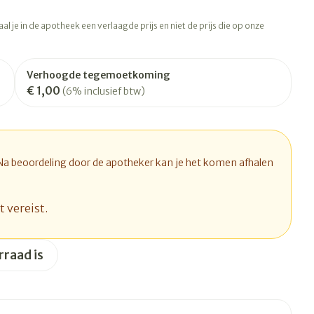
rapie
Toon meer
l je in de apotheek een verlaagde prijs en niet de prijs die op onze
Diagnosetesten en
 stress
Vlooien en teken
meetapparatuur
Oren
Mond en keel
Verhoogde tegemoetkoming
Alcoholtest
ng
Oordopjes
Zuigtabletten
€ 1,00
(6% inclusief btw)
therapie -
Mond, muil of snavel
Bloeddrukmeter
ls
d
 en -druppels
Oorreiniging
Spray - oplossing
Cholesteroltest
l
zen
Oordruppels
Hartslagmeter
n
hulpmiddelen
 Na beoordeling door de apotheker kan je het komen afhalen
Toon meer
t vereist.
Ergonomie
rraad is
herming
nning en -
Hygiëne
Aambeien
s
Ademhaling en zuurstof
Bad en douche
je
Badkamer