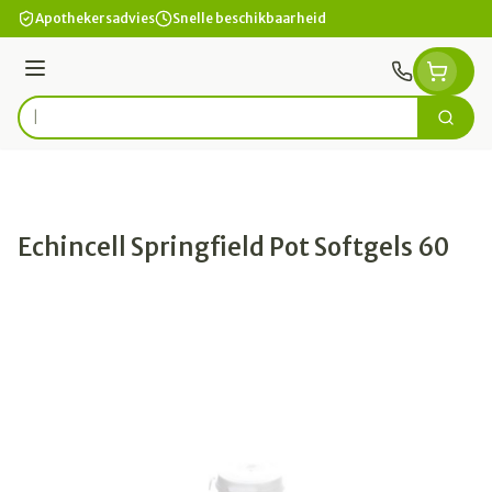
Ga naar de inhoud
Apothekersadvies
Snelle beschikbaarheid
Menu
Zoek
Product, merk, categorie...
Echincell Springfield Pot Softgels 60