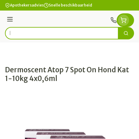
Ga naar de inhoud
Apothekersadvies
Snelle beschikbaarheid
Menu
Zoek
Product, merk, categorie...
Dermoscent Atop 7 Spot On Hond Kat
1-10kg 4x0,6ml