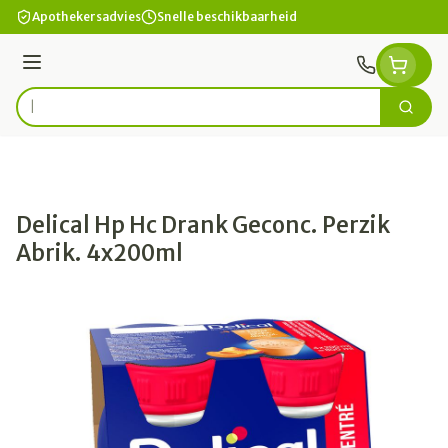
Ga naar de inhoud
Apothekersadvies
Snelle beschikbaarheid
Menu
Zoek
Product, merk, categorie...
Delical Hp Hc Drank Geconc. Perzik
Abrik. 4x200ml