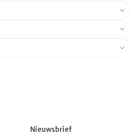
erende
Parfums en
geurproducten
CBD
Nieuwsbrief