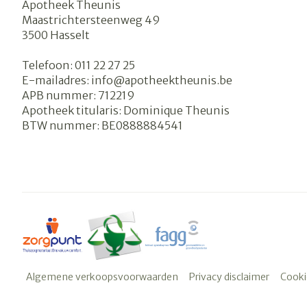
Apotheek Theunis
Maastrichtersteenweg 49
3500
Hasselt
Telefoon:
011 22 27 25
E-mailadres:
info@
apotheektheunis.be
APB nummer:
712219
Apotheek titularis:
Dominique Theunis
BTW nummer:
BE0888884541
Algemene verkoopsvoorwaarden
Privacy disclaimer
Cooki