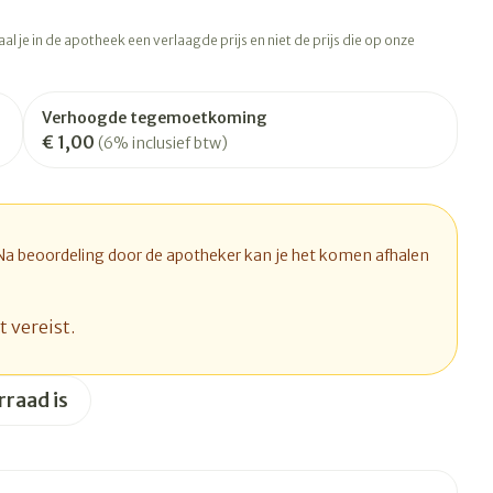
rapie
Toon meer
l je in de apotheek een verlaagde prijs en niet de prijs die op onze
Diagnosetesten en
 stress
Vlooien en teken
meetapparatuur
Oren
Mond en keel
Verhoogde tegemoetkoming
Alcoholtest
ng
Oordopjes
Zuigtabletten
€ 1,00
(6% inclusief btw)
therapie -
Mond, muil of snavel
Bloeddrukmeter
ls
d
 en -druppels
Oorreiniging
Spray - oplossing
Cholesteroltest
l
zen
Oordruppels
Hartslagmeter
n
hulpmiddelen
 Na beoordeling door de apotheker kan je het komen afhalen
Toon meer
t vereist.
Ergonomie
rraad is
herming
nning en -
Hygiëne
Aambeien
s
Ademhaling en zuurstof
Bad en douche
je
Badkamer