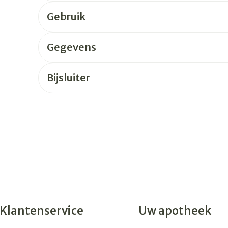
Gebruik
rging
Supplementen
Insectenw
n
Mondmaskers
middelen
Gegevens
nissen
 -
Bijsluiter
uid
id
Zelfbruiner
Scheren
Klantenservice
Uw apotheek