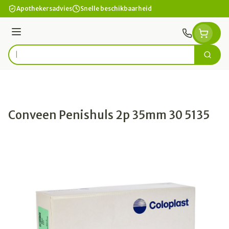
Ga naar de inhoud
Apothekersadvies
Snelle beschikbaarheid
Menu
Zoek
Product, merk, categorie...
Conveen Penishuls 2p 35mm 30 5135