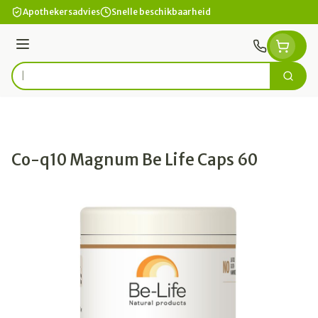
Ga naar de inhoud
Apothekersadvies
Snelle beschikbaarheid
Menu
Zoek
Product, merk, categorie...
Co-q10 Magnum Be Life Caps 60