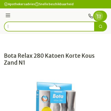
Ga naar de inhoud
Apothekersadvies
Snelle beschikbaarheid
Menu
Zoek
Product, merk, categorie...
Bota Relax 280 Katoen Korte Kous
Zand N1