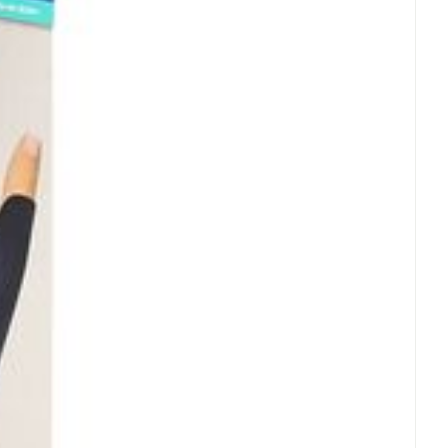
oet
geneesmiddelen
Toon meer
erende
Parfums en
geurproducten
CBD