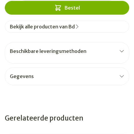
Bestel
Bekijk alle producten van Bd
Beschikbare leveringsmethoden
Gegevens
Gerelateerde producten
Navigeren door de elementen van de carrousel is mogelijk
Druk om carrousel over te slaan
Druk op om naar carrouselnavigatie te gaan