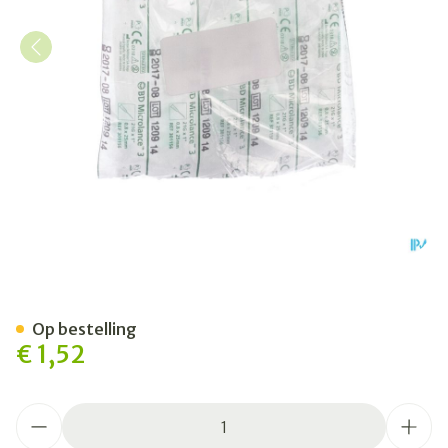
Bd Microlance 3 Nld 21g 1 
Op bestelling
€ 1,52
Aantal