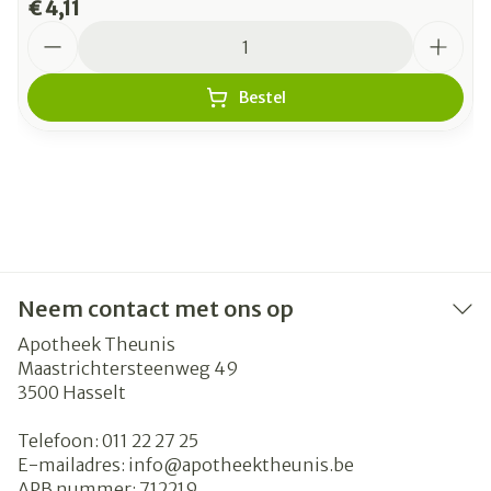
€ 4,11
Aantal
Bestel
Neem contact met ons op
Apotheek Theunis
Maastrichtersteenweg 49
3500
Hasselt
Telefoon:
011 22 27 25
E-mailadres:
info@
apotheektheunis.be
APB nummer:
712219