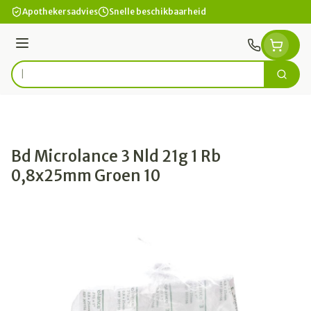
Ga naar de inhoud
Apothekersadvies
Snelle beschikbaarheid
Menu
Zoek
Product, merk, categorie...
Bd Microlance 3 Nld 21g 1 Rb
0,8x25mm Groen 10