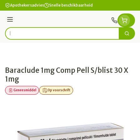
Ga naar de inhoud
Apothekersadvies
Snelle beschikbaarheid
Menu
Zoek
Product, merk, categorie...
Baraclude 1mg Comp Pell S/blist 30 X
1mg
Geneesmiddel
Op voorschrift