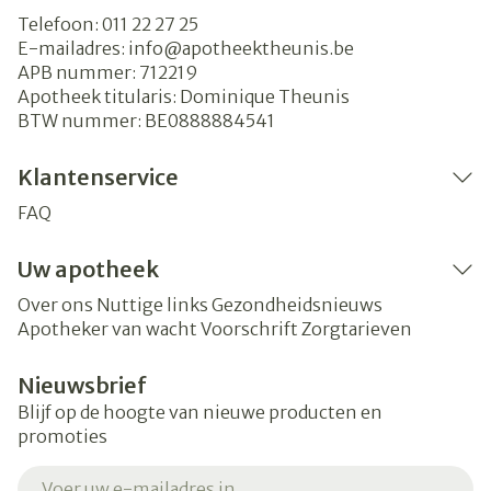
Telefoon:
011 22 27 25
E-mailadres:
info@
apotheektheunis.be
APB nummer:
712219
Apotheek titularis:
Dominique Theunis
BTW nummer:
BE0888884541
Klantenservice
FAQ
Uw apotheek
Over ons
Nuttige links
Gezondheidsnieuws
Apotheker van wacht
Voorschrift
Zorgtarieven
Nieuwsbrief
Blijf op de hoogte van nieuwe producten en
promoties
E-mail adres