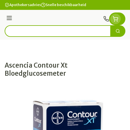
Ga naar de inhoud
Apothekersadvies
Snelle beschikbaarheid
Menu
Zoek
Product, merk, categorie...
Ascencia Contour Xt
Bloedglucosemeter