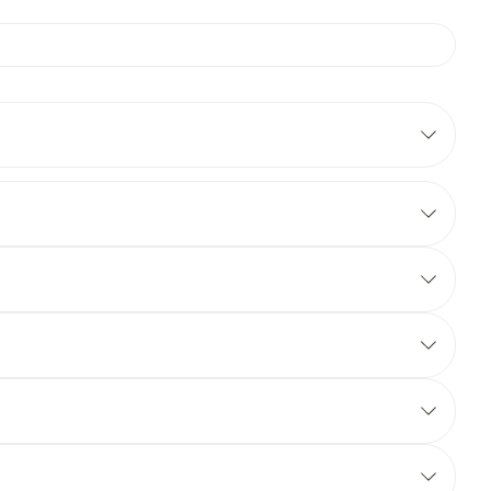
rapie
Toon meer
Diagnosetesten en
 stress
Vlooien en teken
meetapparatuur
Oren
Mond en keel
Alcoholtest
ng
Oordopjes
Zuigtabletten
therapie -
Mond, muil of snavel
Bloeddrukmeter
ls
d
 en -druppels
Oorreiniging
Spray - oplossing
Cholesteroltest
l
zen
Oordruppels
Hartslagmeter
n
hulpmiddelen
Toon meer
Ergonomie
herming
nning en -
Hygiëne
Aambeien
s
Ademhaling en zuurstof
Bad en douche
je
Badkamer