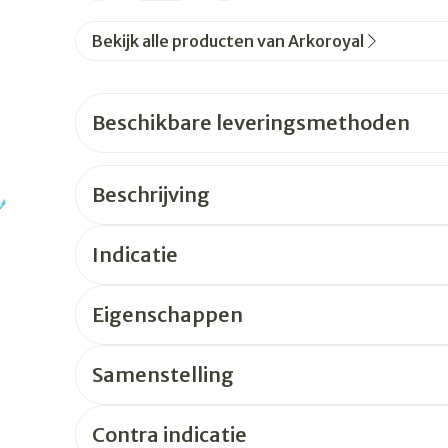
warmtethe
Bekijk alle producten van Arkoroyal
t 50+ categorie
Wondzorg
EHBO
even
Spieren en gewrichten
Gemoed en
Neus
Ogen
Ogen
Neus
lie
Homeopathie
Vilt
Podologie
geneeskunde categorie
n
Beschikbare leveringsmethoden
Spray
Ooginfecties
Oogspoeli
Tabletten
Handschoenen
Cold - Hot 
Oren
Ogen
Anti allergische en anti
Oogdruppe
warm/kou
Neussprays
rg en EHBO categorie
aal
Wondhelend
s
inflammatoire middelen
Creme - ge
Verbanddo
Beschrijving
Brandwonden
 pluimen
Accessoires
flos
- antiviraal
Ontzwellende middelen
n insecten categorie
Droge oge
Medische 
Toon meer
Glaucoom
Indicatie
Toon meer
iddelen categorie
Toon meer
Eigenschappen
ie en
Diabetes
Stoma
nen
Nagels
Hart- en bloedvaten
Zonnebesc
Bloedverdu
Samenstelling
Bloedglucosemeter
Stomazakje
stolling
llen
eelt en
Nagellak
Aftersun
Teststrips en naalden
Stomaplaat
Contra indicatie
oires
spray
Kalk- en schimmelnagels
Lippen