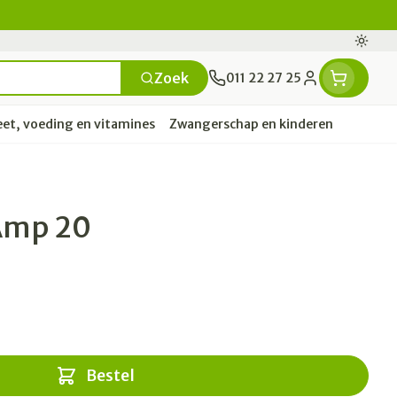
Overs
Zoek
011 22 27 25
Klant menu
eet, voeding en vitamines
Zwangerschap en kinderen
en
e
ten
rts
Handen
Voedingstherapie &
Zicht
Gemmotherapie
Incontinentie
Paarden
Mineralen, vitaminen en
Amp 20
ten
welzijn
tonica
deren
Handverzorging
Onderleggers
Ogen
Mineralen
 gewrichten
Steunkousen
en
apslingerie
Handhygiëne
Luierbroekje
ten - detox
Neus
Vitaminen
 en hygiëne
Manicure & pedicure
Inlegverband
en
Keel
en
Incontinentieslips
Botten, spieren en
ten
Toon meer
Bestel
gewrichten
vogels
Fytotherapie
Wondzorg