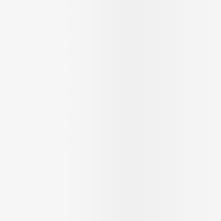
rging
Supplementen
Insectenw
n
Mondmaskers
middelen
nissen
 -
uid
id
Zelfbruiner
Scheren