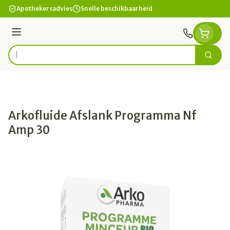
Ga naar de inhoud
Apothekersadvies
Snelle beschikbaarheid
Menu
Zoek
Product, merk, categorie...
Arkofluide Afslank Programma Nf
Amp 30