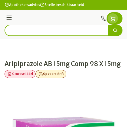
Ga naar de inhoud
Apothekersadvies
Snelle beschikbaarheid
Menu
Zoek
Product, merk, categorie...
Aripiprazole AB 15mg Comp 98 X 15mg
Geneesmiddel
Op voorschrift