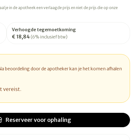
rapie
Toon meer
l je in de apotheek een verlaagde prijs en niet de prijs die op onze
Diagnosetesten en
 stress
Vlooien en teken
meetapparatuur
Oren
Mond en keel
Verhoogde tegemoetkoming
€ 18,84
Alcoholtest
(6% inclusief btw)
ng
Oordopjes
Zuigtabletten
therapie -
Mond, muil of snavel
Bloeddrukmeter
ls
d
 en -druppels
Oorreiniging
Spray - oplossing
Cholesteroltest
l
zen
Oordruppels
Hartslagmeter
 Na beoordeling door de apotheker kan je het komen afhalen
n
hulpmiddelen
Toon meer
t vereist.
Ergonomie
herming
nning en -
Hygiëne
Aambeien
s
Reserveer
voor ophaling
Ademhaling en zuurstof
Bad en douche
je
Badkamer