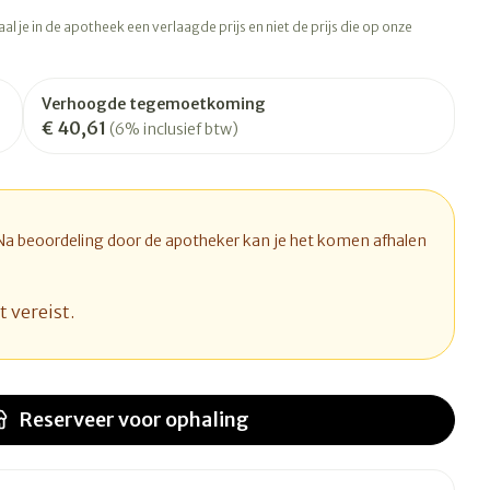
rapie
Toon meer
l je in de apotheek een verlaagde prijs en niet de prijs die op onze
Diagnosetesten en
 stress
Vlooien en teken
meetapparatuur
Oren
Mond en keel
Verhoogde tegemoetkoming
€ 40,61
Alcoholtest
(6% inclusief btw)
ng
Oordopjes
Zuigtabletten
therapie -
Mond, muil of snavel
Bloeddrukmeter
ls
d
 en -druppels
Oorreiniging
Spray - oplossing
Cholesteroltest
l
zen
Oordruppels
Hartslagmeter
 Na beoordeling door de apotheker kan je het komen afhalen
n
hulpmiddelen
Toon meer
t vereist.
Ergonomie
herming
nning en -
Hygiëne
Aambeien
s
Reserveer
voor ophaling
Ademhaling en zuurstof
Bad en douche
je
Badkamer