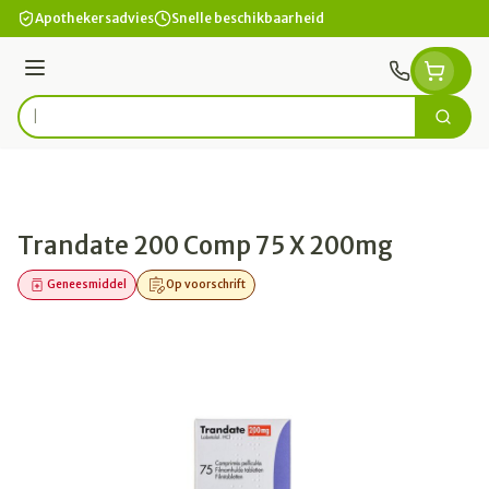
Ga naar de inhoud
Apothekersadvies
Snelle beschikbaarheid
Menu
Zoek
Product, merk, categorie...
Trandate 200 Comp 75 X 200mg
Geneesmiddel
Op voorschrift