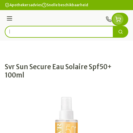
Ga naar de inhoud
Apothekersadvies
Snelle beschikbaarheid
Menu
Zoek
Product, merk, categorie...
Svr Sun Secure Eau Solaire Spf50+
100ml