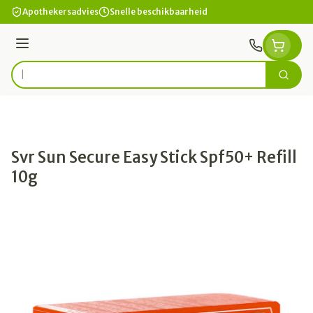
Ga naar de inhoud
Apothekersadvies
Snelle beschikbaarheid
Menu
Zoek
Product, merk, categorie...
Svr Sun Secure Easy Stick Spf50+ Refill
10g