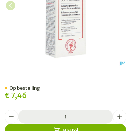
Svr Cicavit Baume Levres 10
Op bestelling
€ 7,46
Aantal
Bestel