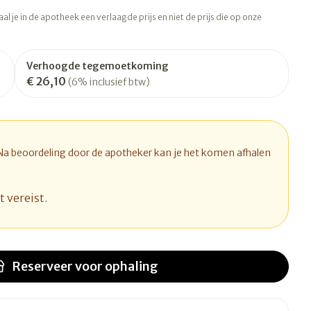
rapie
Toon meer
l je in de apotheek een verlaagde prijs en niet de prijs die op onze
Diagnosetesten en
 stress
Vlooien en teken
meetapparatuur
Oren
Mond en keel
Verhoogde tegemoetkoming
€ 26,10
Alcoholtest
(6% inclusief btw)
ng
Oordopjes
Zuigtabletten
therapie -
Mond, muil of snavel
Bloeddrukmeter
ls
d
 en -druppels
Oorreiniging
Spray - oplossing
Cholesteroltest
l
zen
Oordruppels
Hartslagmeter
 Na beoordeling door de apotheker kan je het komen afhalen
n
hulpmiddelen
Toon meer
t vereist.
Ergonomie
herming
nning en -
Hygiëne
Aambeien
s
Reserveer
voor ophaling
Ademhaling en zuurstof
Bad en douche
je
Badkamer