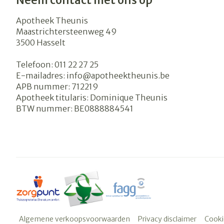
Neem contact met ons op
Apotheek Theunis
Maastrichtersteenweg 49
3500
Hasselt
Telefoon:
011 22 27 25
E-mailadres:
info@
apotheektheunis.be
APB nummer:
712219
Apotheek titularis:
Dominique Theunis
BTW nummer:
BE0888884541
Algemene verkoopsvoorwaarden
Privacy disclaimer
Cooki