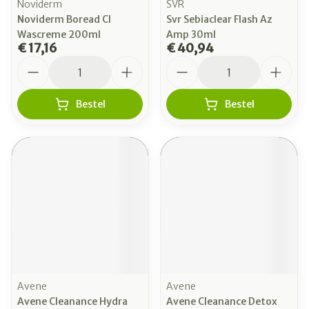
Noviderm
SVR
Noviderm Boread Cl
Svr Sebiaclear Flash Az
Wascreme 200ml
Amp 30ml
€ 17,16
€ 40,94
Aantal
Aantal
Bestel
Bestel
Avene
Avene
Avene Cleanance Hydra
Avene Cleanance Detox