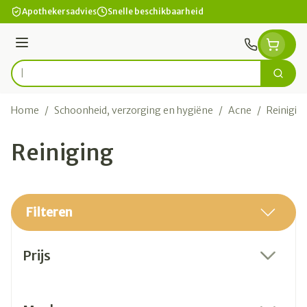
Ga naar de inhoud
Apothekersadvies
Snelle beschikbaarheid
Menu
Zoek
Product, merk, categorie...
Home
/
Schoonheid, verzorging en hygiëne
/
Acne
/
Reinigin
Reiniging
Filteren
Doorgaan naar productlijst
Prijs
filter