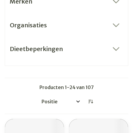
Merken
filter
Organisaties
filter
Dieetbeperkingen
filter
Producten
1
-
24
van
107
Sorteer op: