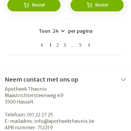
Bestel
Bestel
Toon
per pagina
Pagina's
U lees momenteel pagina
Pagina
Pagina
Pagina
1
2
3
...
5
Neem contact met ons op
Apotheek Theunis
Maastrichtersteenweg 49
3500
Hasselt
Telefoon:
011 22 27 25
E-mailadres:
info@
apotheektheunis.be
APB nummer:
712219